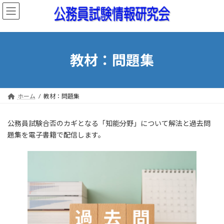
コ
ナ
ン
ビ
テ
ゲ
ン
ー
ツ
シ
へ
ョ
教材：問題集
ス
ン
キ
に
ッ
移
プ
動
ホーム
教材：問題集
公務員試験合否のカギとなる「知能分野」について解法と過去問
題集を電子書籍で配信します。