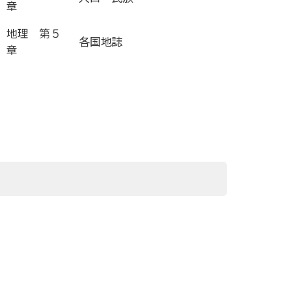
章
地理 第５
各国地誌
章