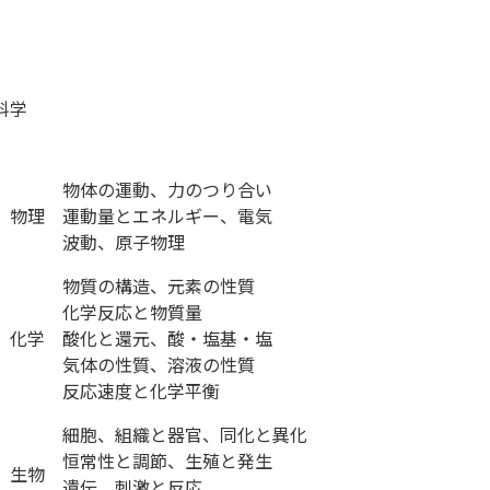
科学
物体の運動、力のつり合い
物理
運動量とエネルギー、電気
波動、原子物理
物質の構造、元素の性質
化学反応と物質量
化学
酸化と還元、酸・塩基・塩
気体の性質、溶液の性質
反応速度と化学平衡
細胞、組織と器官、同化と異化
恒常性と調節、生殖と発生
生物
遺伝、刺激と反応