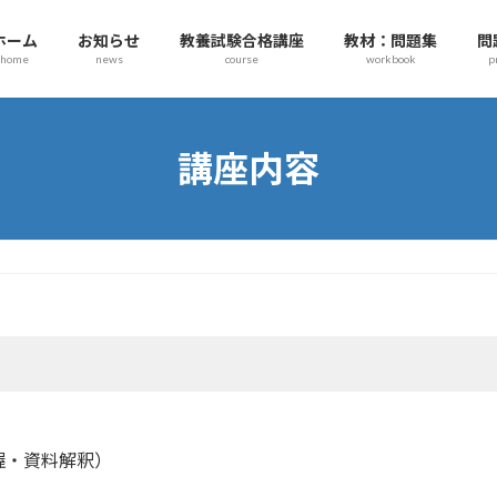
ホーム
お知らせ
教養試験合格講座
教材：問題集
問
home
news
course
workbook
p
講座内容
・資料解釈）