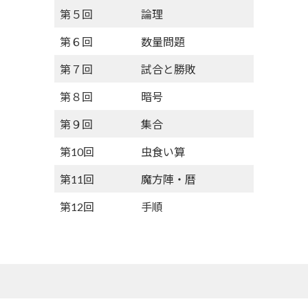
第５回
論理
第６回
数量問題
第７回
試合と勝敗
第８回
暗号
第９回
集合
第10回
虫食い算
第11回
魔方陣・暦
第12回
手順