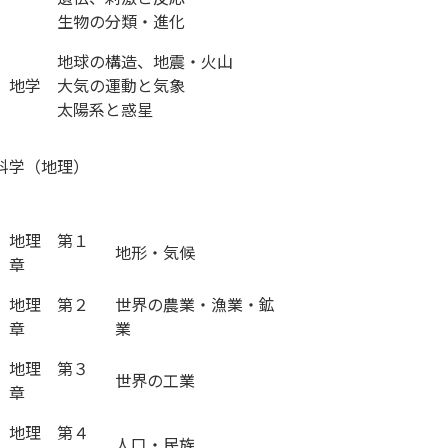
生物の分類・進化
地球の構造、地震・火山
地学
大気の運動と気象
太陽系と惑星
科学（地理）
地理 第１
地形・気候
章
地理 第２
世界の農業・漁業・鉱
章
業
地理 第３
世界の工業
章
地理 第４
人口・民族