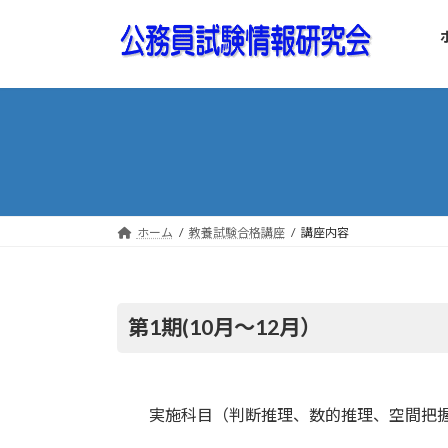
コ
ナ
ン
ビ
テ
ゲ
ン
ー
ツ
シ
へ
ョ
ス
ン
キ
に
ッ
移
プ
動
ホーム
教養試験合格講座
講座内容
第1期(10月〜12月）
実施科目（判断推理、数的推理、空間把握