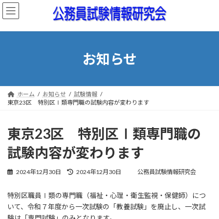
コ
ナ
ン
ビ
テ
ゲ
ン
ー
ツ
シ
へ
ョ
お知らせ
ス
ン
キ
に
ッ
移
プ
動
ホーム
お知らせ
試験情報
東京23区 特別区Ⅰ類専門職の試験内容が変わります
東京23区 特別区Ⅰ類専門職の
試験内容が変わります
最
2024年12月30日
2024年12月30日
公務員試験情報研究会
終
更
特別区職員Ⅰ類の専門職（福祉・心理・衛生監視・保健師）につ
新
日
いて、令和７年度から一次試験の「教養試験」を廃止し、一次試
時
験は「専門試験」のみとなります。