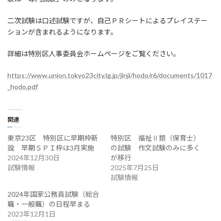
:
二次試験は口述試験ですが、自己ＰＲシートによるプレイステー
ションが含まれるようになります。
詳細は特別区人事委員会ホームページをご覧ください。
https://www.union.tokyo23city.lg.jp/jinji/hodo/r6/documents/1017
_hodo.pdf
関連
東京23区 特別区に早期枠新
特別区 福祉Ⅱ類（保育士）
設 早期ＳＰＩ枠は3月実施
の試験 作文試験のみに多く
2024年12月30日
が移行
試験情報
2025年7月25日
試験情報
2024年国家公務員試験（総合
職・一般職）の日程早まる
2023年12月1日