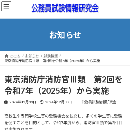
コ
ナ
ン
ビ
テ
ゲ
ン
ー
ツ
シ
へ
ョ
お知らせ
ス
ン
キ
に
ッ
移
プ
動
ホーム
お知らせ
試験情報
東京消防庁消防官Ⅲ類 第2回を令和7年（2025年）から実施
東京消防庁消防官Ⅲ類 第2回を
令和7年（2025年）から実施
最
2024年12月30日
2024年12月30日
公務員試験情報研究会
終
更
高校生や専門学校生等の受験機会を拡充し、多くの学生等に受験
新
日
を促すことを目的として、令和7年度から、消防官Ⅲ類で第2回目
時
が実施されます。