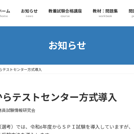
ホーム
お知らせ
教養試験合格講座
教材：問題集
問
home
news
course
workbook
p
お知らせ
らテストセンター方式導入
からテストセンター方式導入
務員試験情報研究会
（選考）では、令和6年度からＳＰＩ試験を導入していますが、