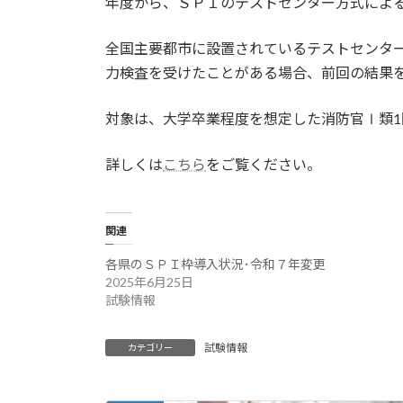
年度から、ＳＰＩのテストセンター方式によ
時
:
全国主要都市に設置されているテストセンターで
力検査を受けたことがある場合、前回の結果
対象は、大学卒業程度を想定した消防官Ⅰ類1
詳しくは
こちら
をご覧ください。
関連
各県のＳＰＩ枠導入状況･令和７年変更
2025年6月25日
試験情報
試験情報
カテゴリー