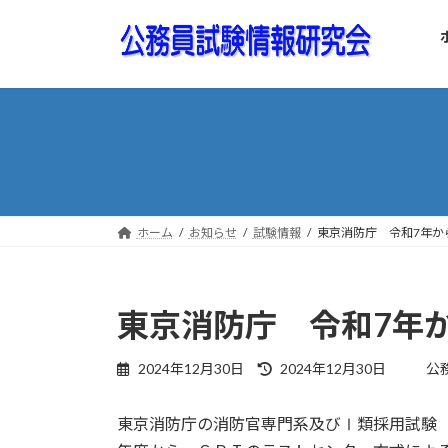
コ
ナ
ン
ビ
テ
ゲ
ン
ー
ツ
シ
へ
ョ
ス
ン
キ
に
ッ
移
プ
動
ホーム
お知らせ
試験情報
東京消防庁 令和7年か
東京消防庁 令和7年
最
2024年12月30日
2024年12月30日
公
終
更
東京消防庁の消防官専門系及びⅠ類採用試験
新
日