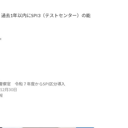
過去1年以内にSPI3（テストセンター）の能
。
警察官 令和７年度からSPI区分導入
年12月30日
報